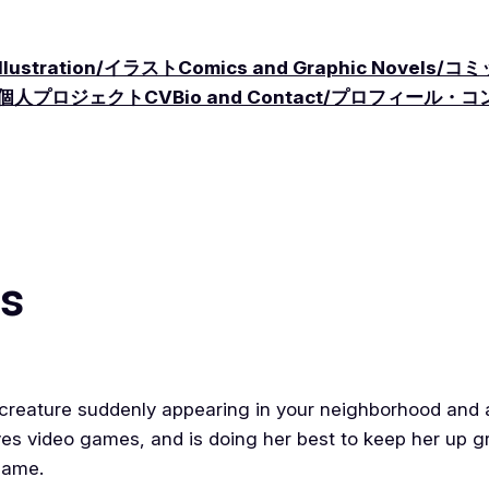
Illustration/イラスト
Comics and Graphic Nove
cts/個人プロジェクト
CV
Bio and Contact/プロフィール・
ts
 creature suddenly appearing in your neighborhood and 
oves video games, and is doing her best to keep her up 
 same.