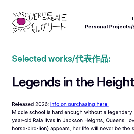
Skip
to
content
Personal Proje
Selected works/代表作品:
Legends in the Heigh
Released 2026;
Info on purchasing here.
Middle school is hard enough without a legendary
year-old Raia lives in Jackson Heights, Queens, l
horse-bird-lion) appears, her life will never be the