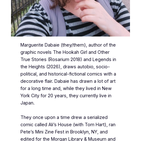
Marguerite Dabaie (they/them), author of the
graphic novels
The Hookah Girl and Other
True Stories
(Rosarium 2018) and
Legends in
the Heights
(2026), draws autobio, socio-
political, and historical-fictional comics with a
decorative flair. Dabaie has drawn a lot of art
for a long time and, while they lived in New
York City for 20 years, they currently live in
Japan.
They once upon a time drew a serialized
comic called Ali’s House (with Tom Hart), ran
Pete’s Mini Zine Fest in Brooklyn, NY, and
edited for the Morgan Library & Museum and